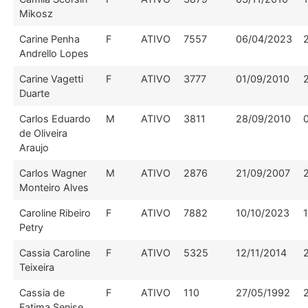
Mikosz
Carine Penha
F
ATIVO
7557
06/04/2023
Andrello Lopes
Carine Vagetti
F
ATIVO
3777
01/09/2010
Duarte
Carlos Eduardo
M
ATIVO
3811
28/09/2010
de Oliveira
Araujo
Carlos Wagner
M
ATIVO
2876
21/09/2007
Monteiro Alves
Caroline Ribeiro
F
ATIVO
7882
10/10/2023
Petry
Cassia Caroline
F
ATIVO
5325
12/11/2014
Teixeira
Cassia de
F
ATIVO
110
27/05/1992
Fatima Senise