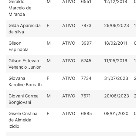
Geraldo
M
ATIVO
6551
12/12/2018
Marcelo de
Miranda
Gilda Aparecida
F
ATIVO
7873
29/09/2023
da silva
Gilson
M
ATIVO
3997
18/02/2011
Espindola
Gilson Estevao
M
ATIVO
5745
11/05/2016
Venancio Junior
Giovana
F
ATIVO
7734
31/07/2023
Karoline Borcath
Giovani Correa
M
ATIVO
7671
20/06/2023
Bongiovani
Gisele Cristina
F
ATIVO
6885
08/01/2020
de Almeida
Izidio