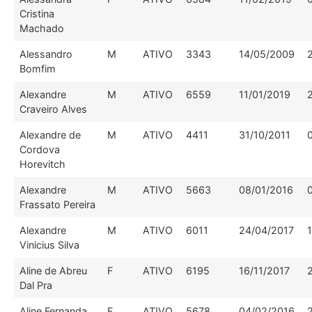
Cristina
Machado
Alessandro
M
ATIVO
3343
14/05/2009
Bomfim
Alexandre
M
ATIVO
6559
11/01/2019
Craveiro Alves
Alexandre de
M
ATIVO
4411
31/10/2011
Cordova
Horevitch
Alexandre
M
ATIVO
5663
08/01/2016
Frassato Pereira
Alexandre
M
ATIVO
6011
24/04/2017
Vinicius Silva
Aline de Abreu
F
ATIVO
6195
16/11/2017
Dal Pra
Aline Fernanda
F
ATIVO
5678
04/02/2016