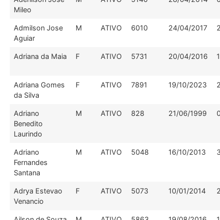
Mileo
Admilson Jose
M
ATIVO
6010
24/04/2017
Aguiar
Adriana da Maia
F
ATIVO
5731
20/04/2016
Adriana Gomes
F
ATIVO
7891
19/10/2023
da Silva
Adriano
M
ATIVO
828
21/06/1999
Benedito
Laurindo
Adriano
M
ATIVO
5048
16/10/2013
Fernandes
Santana
Adrya Estevao
F
ATIVO
5073
10/01/2014
Venancio
Ailson de Souza
M
ATIVO
5863
19/08/2016