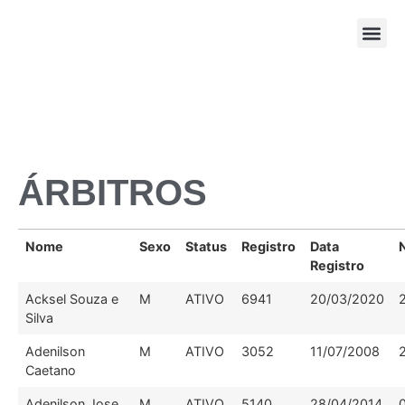
Pista e Ca
Corridas de Rua
Sistema de Inscrição FAP
ÁRBITROS
Nome
Sexo
Status
Registro
Data
Registro
Acksel Souza e
M
ATIVO
6941
20/03/2020
Silva
Adenilson
M
ATIVO
3052
11/07/2008
Caetano
Adenilson Jose
M
ATIVO
5140
28/04/2014