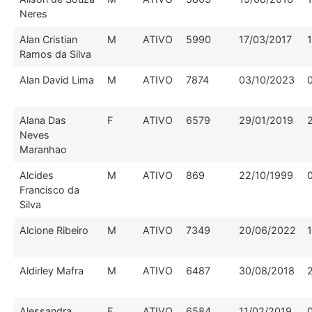
Neres
Alan Cristian
M
ATIVO
5990
17/03/2017
Ramos da Silva
Alan David Lima
M
ATIVO
7874
03/10/2023
Alana Das
F
ATIVO
6579
29/01/2019
Neves
Maranhao
Alcides
M
ATIVO
869
22/10/1999
Francisco da
Silva
Alcione Ribeiro
M
ATIVO
7349
20/06/2022
Aldirley Mafra
M
ATIVO
6487
30/08/2018
Alessandra
F
ATIVO
6584
11/02/2019