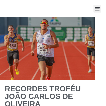
Pista e Ca
Corridas de Rua
Sistema de Inscrição FAP
RECORDES TROFÉU
JOÃO CARLOS DE
OLIVEIRA