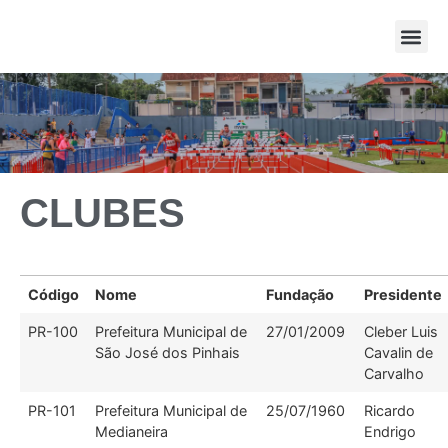
Pista e Ca
Corridas de Rua
Sistema de Inscrição FAP
CLUBES
Código
Nome
Fundação
Presidente
PR-100
Prefeitura Municipal de
27/01/2009
Cleber Luis
São José dos Pinhais
Cavalin de
Carvalho
PR-101
Prefeitura Municipal de
25/07/1960
Ricardo
Medianeira
Endrigo